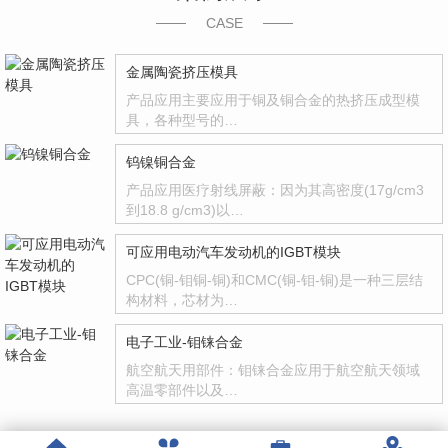
CASE
金属陶瓷挤压模具
产品应用主要应用于铜及铜合金的热挤压成型模
具，各种型号的…
钨镍铜合金
产品应用医疗射线屏蔽：因为其高密度(17g/cm3
到18.8 g/cm3)以…
可应用电动汽车发动机的IGBT模块
CPC(铜-钼铜-铜)和CMC(铜-钼-铜)是一种三层结
构材料，芯材为…
电子工业-钼铼合金
航空航天用部件：钼铼合金应用于航空航天领域
高温零部件以及…